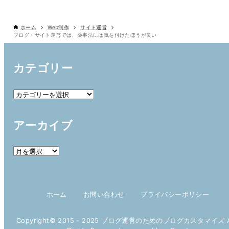
ホーム
Web制作
サイト運営
ブログ・サイト運営では、薬事法には気を付けたほうが良い
カテゴリー
カ
テ
ゴ
アーカイブ
リ
ー
ア
ー
カ
イ
ホーム
お問い合わせ
プライバシーポリシー
ブ
Copyright© 2015 - 2025 ブログ運営のためのブログカスタマイズ 